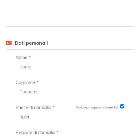
EN
FR
Dati personali
IT
Nome *
DE
Cognome *
ES
Paese di domicilio *
Residenza uguale al domicilio
PT
Regione di domicilio *