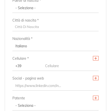
Paese di nascita *
CAP/NAP di residenza
Città di nascita *
Città di residenza
Città Di Nascita
Città Di Residenza
Nazionalità *
Indirizzo di residenza
Cellulare *
Social - pagina web
Patente