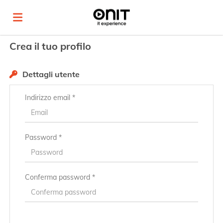
Crea il tuo profilo
Home
Dettagli utente
Offerte
Indirizzo email *
di
Carica
Password *
lavoro
il
Login
Conferma password *
CV
Lingua