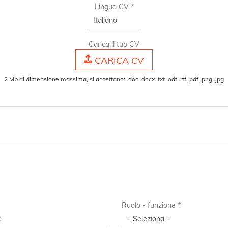
Lingua CV *
Carica il tuo CV
CARICA CV
2 Mb di dimensione massima, si accettano: .doc .docx .txt .odt .rtf .pdf .png .jpg
Ruolo - funzione *