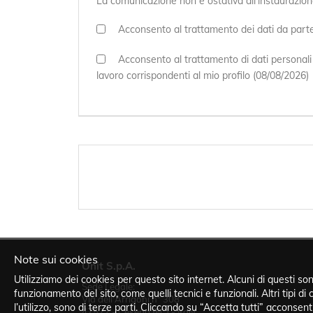
La comunicazione non è ostativa all’instaurazione
Acconsento al trattamento dei dati da parte 
Acconsento al trattamento di dati personali c
lavoro corrispondenti al mio profilo (08/08/2026)
Note sui cookies
Onit S.p.A.
Utilizziamo dei cookies per questo sito internet. Alcuni di questi son
Sede Legale:
funzionamento del sito, come quelli tecnici e funzionali. Altri tipi di c
Via dell'Arrigoni n° 308
l’utilizzo, sono di terze parti. Cliccando su “Accetta tutti” acconsenti a
47522 - Cesena (FC) - Italy