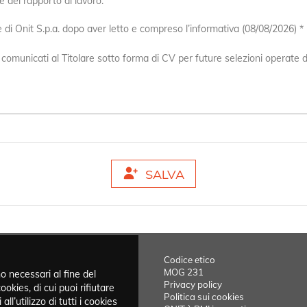
 del rapporto di lavoro.
di Onit S.p.a. dopo aver letto e compreso l’informativa (08/08/2026) *
omunicati al Titolare sotto forma di CV per future selezioni operate dal
SALVA
Codice etico
MOG 231
o necessari al fine del
Privacy policy
ookies, di cui puoi rifiutare
Politica sui cookies
ll’utilizzo di tutti i cookies