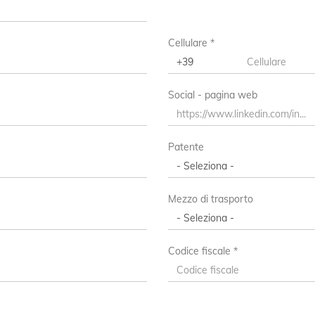
Cellulare *
Regione/Cantone di residenza *
Social - pagina web
Città di residenza
Città Di Residenza
Patente
Mezzo di trasporto
Codice fiscale *