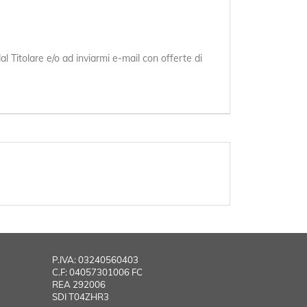
 Titolare e/o ad inviarmi e-mail con offerte di
P.IVA: 03240560403
C.F: 04057301006 FC
REA 292006
SDI T04ZHR3