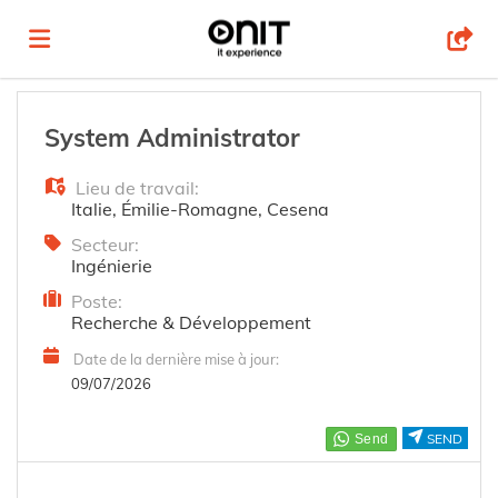
Accueil
System Administrator
Lieu de travail:
Emplois
Italie
,
Émilie-Romagne
,
Cesena
Secteur:
Ingénierie
Déposez
Poste:
Recherche & Développement
votre
Connexion
Date de la dernière mise à jour:
09/07/2026
CV
Langue
SEND