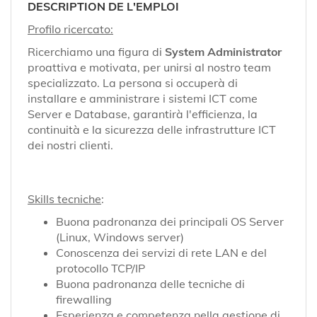
EN
DESCRIPTION DE L'EMPLOI
Profilo ricercato:
FR
Ricerchiamo una figura di
System Administrator
proattiva e motivata, per unirsi al nostro team
specializzato. La persona si occuperà di
installare e amministrare i sistemi ICT come
IT
Server e Database, garantirà l'efficienza, la
continuità e la sicurezza delle infrastrutture ICT
dei nostri clienti.
DE
ES
Skills tecniche
:
Buona padronanza dei principali OS Server
(Linux, Windows server)
PT
Conoscenza dei servizi di rete LAN e del
protocollo TCP/IP
Buona padronanza delle tecniche di
firewalling
Esperienza e competenza nella gestione di