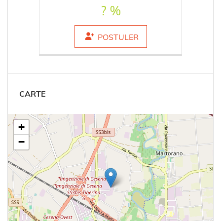
? %
POSTULER
CARTE
+
−