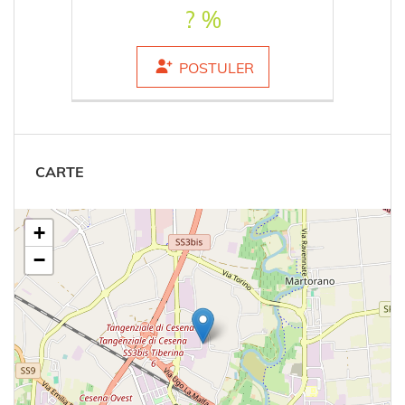
? %
POSTULER
CARTE
+
−