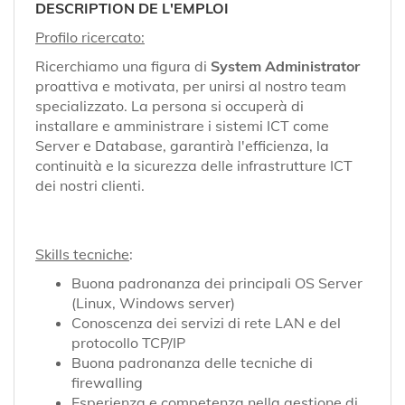
EN
DESCRIPTION DE L'EMPLOI
Profilo ricercato:
FR
Ricerchiamo una figura di
System Administrator
proattiva e motivata, per unirsi al nostro team
specializzato. La persona si occuperà di
installare e amministrare i sistemi ICT come
IT
Server e Database, garantirà l'efficienza, la
continuità e la sicurezza delle infrastrutture ICT
dei nostri clienti.
DE
ES
Skills tecniche
:
Buona padronanza dei principali OS Server
(Linux, Windows server)
PT
Conoscenza dei servizi di rete LAN e del
protocollo TCP/IP
Buona padronanza delle tecniche di
firewalling
Esperienza e competenza nella gestione di