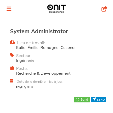
Accueil
System Administrator
Lieu de travail:
Emplois
Italie
,
Émilie-Romagne
,
Cesena
Secteur:
Ingénierie
Déposez
Poste:
Recherche & Développement
votre
Connexion
Date de la dernière mise à jour:
09/07/2026
CV
Langue
SEND