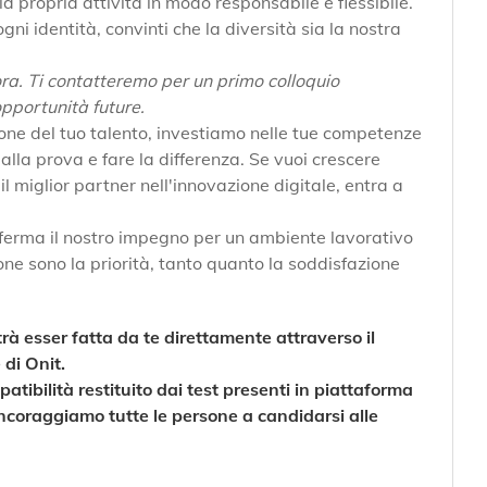
a propria attività in modo responsabile e flessibile.
i identità, convinti che la diversità sia la nostra
i ora. Ti contatteremo per un primo colloquio
opportunità future.
one del tuo talento, investiamo nelle tue competenze
alla prova e fare la differenza. Se vuoi crescere
il miglior partner nell'innovazione digitale, entra a
nferma il nostro impegno per un ambiente lavorativo
sone sono la priorità, tanto quanto la soddisfazione
rà esser fatta da te direttamente attraverso il
 di Onit.
atibilità restituito dai test presenti in piattaforma
 incoraggiamo tutte le persone a candidarsi alle