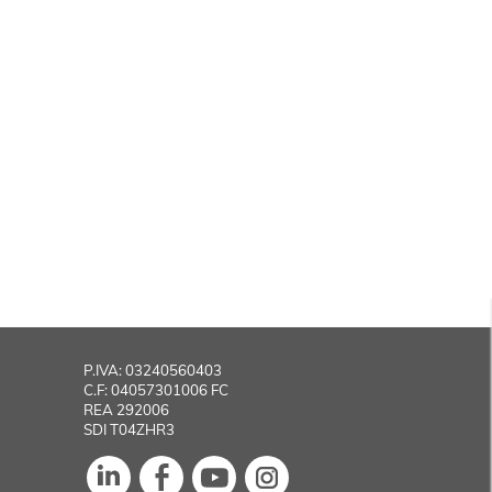
Don’t
P.IVA: 03240560403
C.F: 04057301006 FC
REA 292006
SDI T04ZHR3