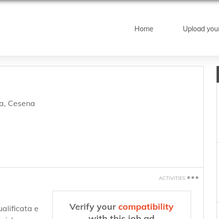
Home
Upload you
a
,
Cesena
ACTIVITIES
Print
Verify your
compatibility
alificata e
Tell a friend
with this job ad