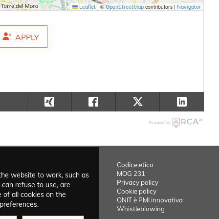
|
©
contributors |
Leaflet
OpenStreetMap
Navigator
APPLY
Powered by
Codice etico
MOG 231
the website to work, such as
Privacy policy
 can refuse to use, are
Cookie policy
 of all cookies on the
ONIT è PMI innovativa
 preferences.
Whistleblowing