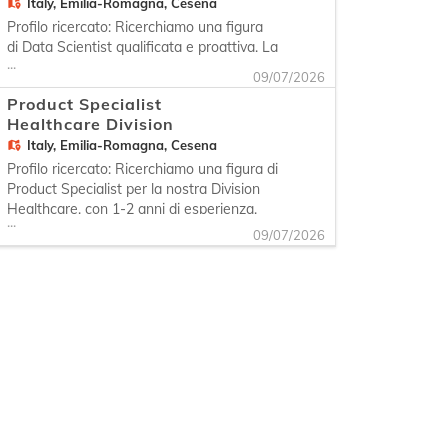
Italy,
Emilia-Romagna, Cesena
requisiti, progettazione e realizzazione di
ambienti interattivi per l'analisi dati e
Profilo ricercato: Ricerchiamo una figura
di Data Scientist qualificata e proattiva. La
...
persona ideale ha 1-2 anni di esperienza
09/07/2026
e/o ha conseguito la Laurea in Informatica
Product Specialist
o discipline STEM. Il profilo sarà
Healthcare Division
responsabile dell'analisi e interpretazione
Italy,
Emilia-Romagna, Cesena
di dati complessi per supportare le
decisioni azi
Profilo ricercato: Ricerchiamo una figura di
Product Specialist per la nostra Division
Healthcare, con 1-2 anni di esperienza,
...
che si occuperà di affiancare il Project
09/07/2026
Manager nel processo di avviamento dei
nuovi progetti, di formare e affiancare
nell'utilizzo del prodotto e di erogare il
primo supp