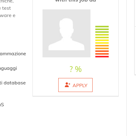
cniche,
 test
ftware e
grammazione
? %
inguaggi
ti database
APPLY
aS