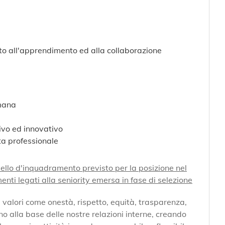
rto all'apprendimento ed alla collaborazione
imana
ivo ed innovativo
ta professionale
livello d'inquadramento previsto per la posizione nel
i legati alla seniority emersa in fase di selezione
 valori come onestà, rispetto, equità, trasparenza,
ono alla base delle nostre relazioni interne, creando