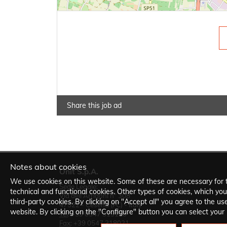
Share this job ad
Notes about cookies
Onit S.p.A.
We use cookies on this website. Some of these are necessary for 
Sede Legale:
technical and functional cookies. Other types of cookies, which you
Via dell'Arrigoni n° 308
third-party cookies. By clicking on "Accept all" you agree to the use
47522 - Cesena (FC) - Italy
website. By clicking on the "Configure" button you can select your
Tel
:
+39 0547 313110
Fax
:
+39 0547 318021