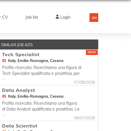
r CV
Job list
Login
EN
SIMILAR JOB ADS
NEW!
Tech Specialist
Italy,
Emilia-Romagna, Cesena
Profilo ricercato: Ricerchiamo una figura di
Tech Specialist qualificata e proattiva, per
...
unirsi al nostro team NOC. La persona si
07/08/2026
dedicherà al supporto tecnico agli utenti
Data Analyst
finali, garantendo la manutenzione e il
Italy,
Emilia-Romagna, Cesena
funzionamento delle dotazioni aziendali e
delle applicazioni. In particolare, si occupe
Profilo ricercato: Ricerchiamo una figura
di Data Analyst qualificata e proattiva. La
...
persona ideale ha 1-2 anni di esperienza e
09/07/2026
ha conseguito la Laurea in Informatica o
Data Scientist
discipline STEM. Si occuperà di analisi dei