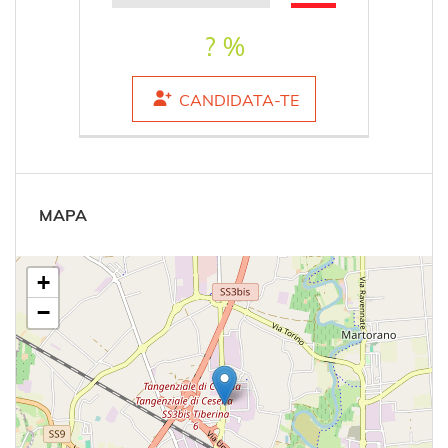
? %
CANDIDATA-TE
MAPA
+
−