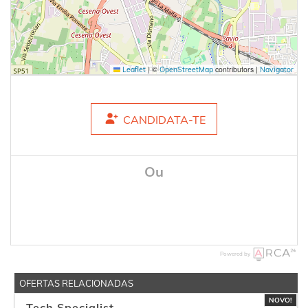
|
©
contributors |
Leaflet
OpenStreetMap
Navigator
CANDIDATA-TE
Ou
Powered by
OFERTAS RELACIONADAS
NOVO!
Tech Specialist