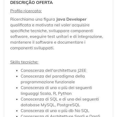
EN
DESCRIÇÃO OFERTA
Profilo ricercato:
FR
Ricerchiamo una figura
Java Developer
qualificata e motivata nel voler acquisire
specifiche tecniche, sviluppare componenti
software, eseguire test unitari e di integrazione,
IT
mantenere il software e documentare i
componenti sviluppati.
DE
Skills tecniche:
Conoscenza dell'architettura J2EE
ES
Conoscenza del paradigma della
programmazione funzionale
Conoscenza di uno o più dei seguenti
PT
linguaggi Scala, R, Python
Conoscenza di SQL e di uno dei seguenti
database MySQL, PostgreSQL
Conoscenza di uno o più db No SQL
Conoscenza di Architetture SaaS e DaaS