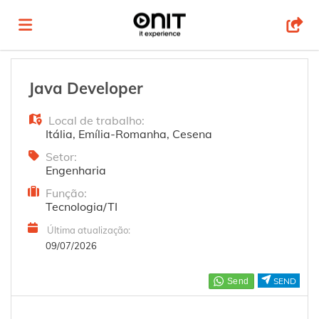
Página
Java Developer
Local de trabalho:
inicial
Ofertas
Itália
,
Emília-Romanha
,
Cesena
Setor:
Engenharia
de
Regista-
Função:
Tecnologia/TI
emprego
te
Iniciar
Última atualização:
09/07/2026
sessão
Língua
SEND