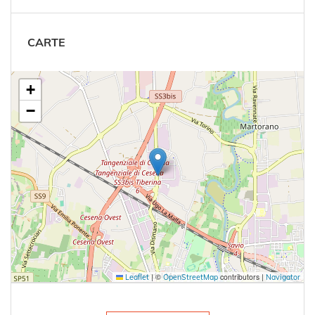
CARTE
+
−
|
©
contributors |
Leaflet
OpenStreetMap
Navigator