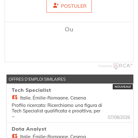
POSTULER
Ou
Powered by
OFFRES D'EMPLOI SIMILAIRES
NOUVEAU!
Tech Specialist
Italie,
Émilie-Romagne, Cesena
Profilo ricercato: Ricerchiamo una figura di
Tech Specialist qualificata e proattiva, per
...
unirsi al nostro team NOC. La persona si
07/08/2026
dedicherà al supporto tecnico agli utenti finali,
garantendo la manutenzione e il
Data Analyst
funzionamento delle dotazioni aziendali e
Italie,
Émilie-Romagne, Cesena