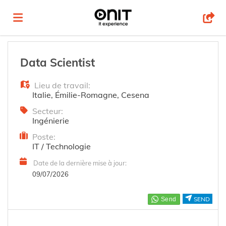
Accueil
Data Scientist
Lieu de travail:
Emplois
Italie
,
Émilie-Romagne
,
Cesena
Secteur:
Ingénierie
Déposez
Poste:
IT / Technologie
votre
Connexion
Date de la dernière mise à jour:
09/07/2026
CV
Langue
SEND