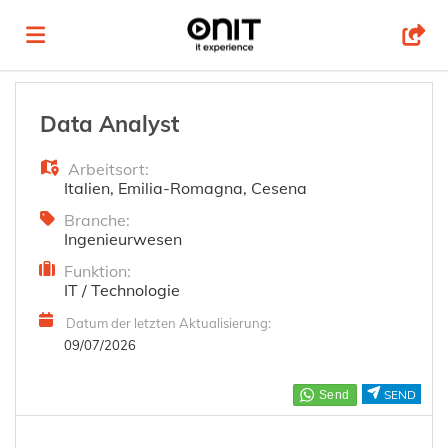
Home
Data Analyst
Arbeitsort:
Stellen
Italien
,
Emilia-Romagna
,
Cesena
Branche:
Ingenieurwesen
Lebenslauf
Funktion:
IT / Technologie
hochladen
Anmelden
Datum der letzten Aktualisierung:
09/07/2026
Sprache
SEND