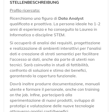
EN
STELLENBESCHREIBUNG
Profilo ricercato:
FR
Ricerchiamo una figura di
Data Analyst
qualificata e proattiva. La persona ideale ha 1-2
anni di esperienza e ha conseguito la Laurea in
Informatica o discipline STEM.
IT
Si occuperà di analisi dei requisiti, progettazione
e realizzazione di ambienti interattivi per l'analisi
DE
dati e creazione di strati semantici per facilitare
l'accesso ai dati, anche da parte di utenti non
tecnici. Sarà coinvolta in studi di fattibilità,
ES
confronto di soluzioni e stima dei benefici,
garantendo la copertura funzionale.
Dovrà inoltre produrre documentazione, manuali
PT
utente e formare il personale, anche con training
on the job. Infine, parteciperà alla
sperimentazione di nuovi prodotti, sviluppo di
prototipi e valutazione delle nuove tecnologie
attraverso analisi costi/benefici.