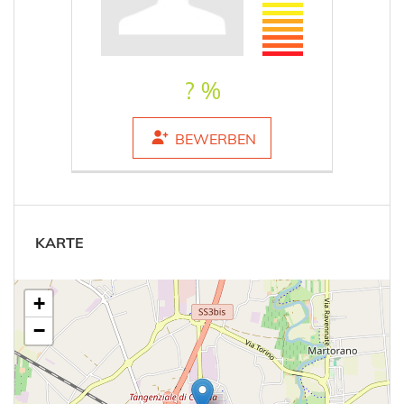
? %
BEWERBEN
KARTE
+
−