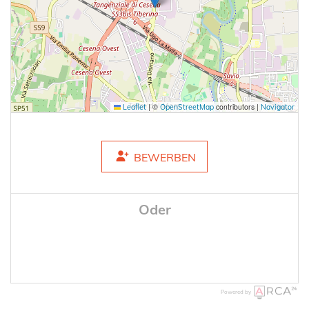
|
©
contributors |
Leaflet
OpenStreetMap
Navigator
BEWERBEN
Oder
Powered by