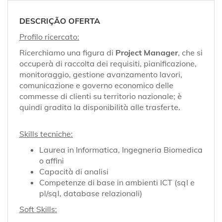
EN
DESCRIÇÃO OFERTA
FR
Profilo ricercato:
Ricerchiamo una figura di
Project Manager
, che si
occuperà di raccolta dei requisiti, pianificazione,
IT
monitoraggio, gestione avanzamento lavori,
comunicazione e governo economico delle
commesse di clienti su territorio nazionale; è
DE
quindi gradita la disponibilità alle trasferte.
Skills tecniche:
ES
Laurea in Informatica, Ingegneria Biomedica
o affini
Capacità di analisi
PT
Competenze di base in ambienti ICT (sql e
pl/sql, database relazionali)
Soft Skills: