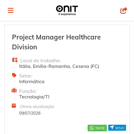
Página
Project Manager Healthcare
Division
inicial
Ofertas
Local de trabalho:
Itália
,
Emília-Romanha
,
Cesena (FC)
de
Regista-
Setor:
Informática
Função:
emprego
te
Iniciar
Tecnologia/TI
Última atualização:
sessão
Língua
09/07/2026
SEND