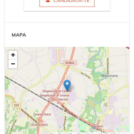
CANDIDATA-TE
MAPA
+
−