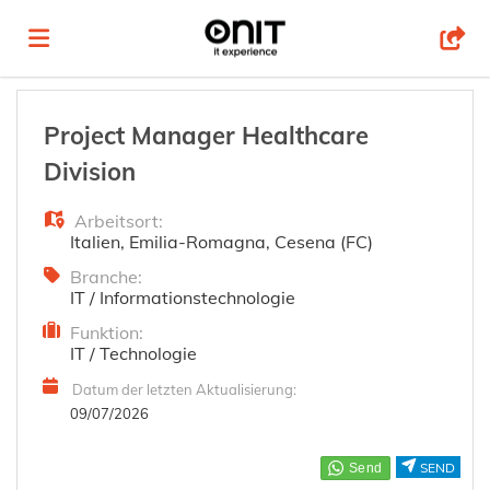
Home
Project Manager Healthcare
Division
Stellen
Arbeitsort:
Italien
,
Emilia-Romagna
,
Cesena (FC)
Lebenslauf
Branche:
IT / Informationstechnologie
Funktion:
hochladen
Anmelden
IT / Technologie
Datum der letzten Aktualisierung:
Sprache
09/07/2026
SEND