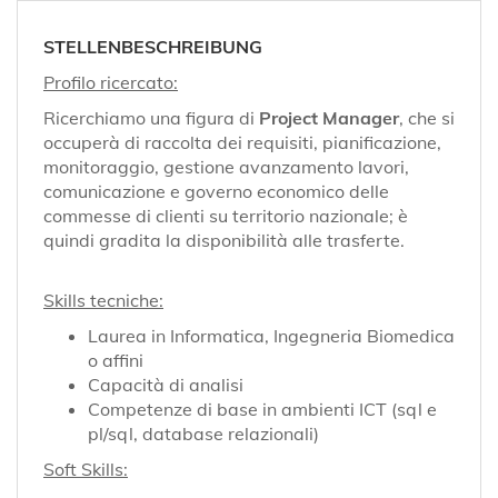
EN
STELLENBESCHREIBUNG
FR
Profilo ricercato:
Ricerchiamo una figura di
Project Manager
, che si
occuperà di raccolta dei requisiti, pianificazione,
IT
monitoraggio, gestione avanzamento lavori,
comunicazione e governo economico delle
commesse di clienti su territorio nazionale; è
DE
quindi gradita la disponibilità alle trasferte.
Skills tecniche:
ES
Laurea in Informatica, Ingegneria Biomedica
o affini
Capacità di analisi
PT
Competenze di base in ambienti ICT (sql e
pl/sql, database relazionali)
Soft Skills: