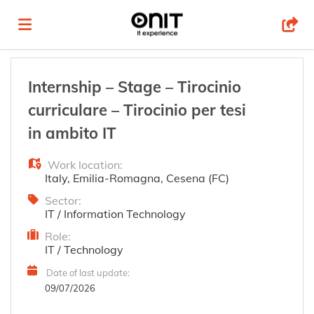
Home
Internship – Stage – Tirocinio
curriculare – Tirocinio per tesi
Job
in ambito IT
Work location:
list
Upload
Italy
,
Emilia-Romagna
,
Cesena (FC)
Sector:
IT / Information Technology
your
Login
Role:
IT / Technology
CV
Language
Date of last update:
09/07/2026