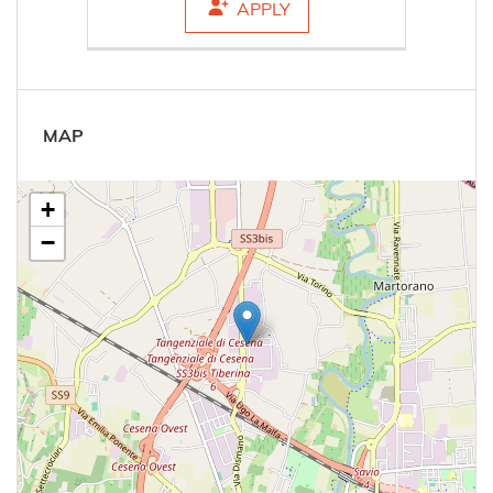
APPLY
MAP
+
−