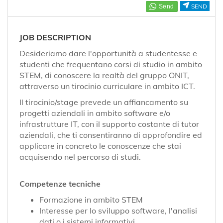
EN
SEND
FR
JOB DESCRIPTION
Desideriamo dare l'opportunità a studentesse e
studenti che frequentano corsi di studio in ambito
IT
STEM, di conoscere la realtà del gruppo ONIT,
attraverso un tirocinio curriculare in ambito ICT.
Il tirocinio/stage prevede un affiancamento su
DE
progetti aziendali in ambito software e/o
infrastrutture IT, con il supporto costante di tutor
aziendali, che ti consentiranno di approfondire ed
ES
applicare in concreto le conoscenze che stai
acquisendo nel percorso di studi.
PT
Competenze tecniche
Formazione in ambito STEM
Interesse per lo sviluppo software, l'analisi
dati o i sistemi informativi