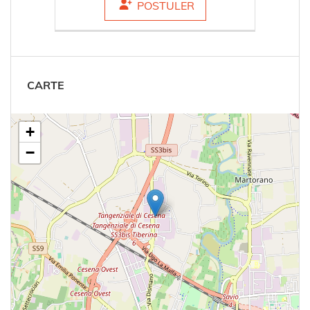
POSTULER
CARTE
+
−