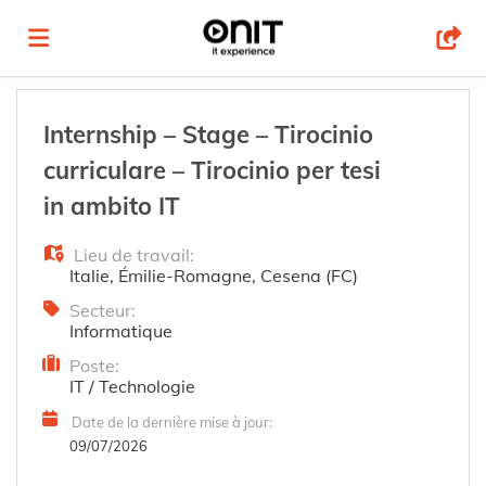
Accueil
Internship – Stage – Tirocinio
curriculare – Tirocinio per tesi
Emplois
in ambito IT
Lieu de travail:
Déposez
Italie
,
Émilie-Romagne
,
Cesena (FC)
Secteur:
Informatique
votre
Connexion
Poste:
IT / Technologie
CV
Langue
Date de la dernière mise à jour:
09/07/2026