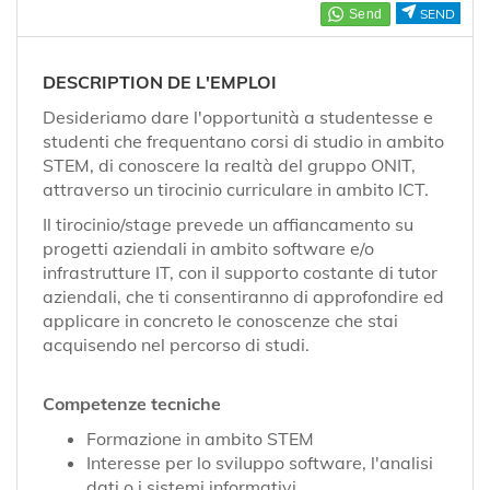
EN
SEND
FR
DESCRIPTION DE L'EMPLOI
Desideriamo dare l'opportunità a studentesse e
studenti che frequentano corsi di studio in ambito
IT
STEM, di conoscere la realtà del gruppo ONIT,
attraverso un tirocinio curriculare in ambito ICT.
Il tirocinio/stage prevede un affiancamento su
DE
progetti aziendali in ambito software e/o
infrastrutture IT, con il supporto costante di tutor
aziendali, che ti consentiranno di approfondire ed
ES
applicare in concreto le conoscenze che stai
acquisendo nel percorso di studi.
PT
Competenze tecniche
Formazione in ambito STEM
Interesse per lo sviluppo software, l'analisi
dati o i sistemi informativi