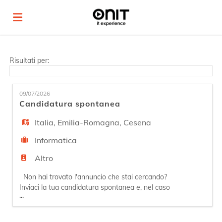
Home
Risultati per:
Offerte
09/07/2026
Candidatura spontanea
di
Carica
Italia
,
Emilia-Romagna
,
Cesena
Informatica
lavoro
il
Login
Altro
Non hai trovato l'annuncio che stai cercando?
CV
Lingua
Inviaci la tua candidatura spontanea e, nel caso
...
si aprissero posizioni affini al tuo profilo, avremo
il piacere di ricontattarti. Essere parte di Onit
vuol dire abbracciare valori come onestà,