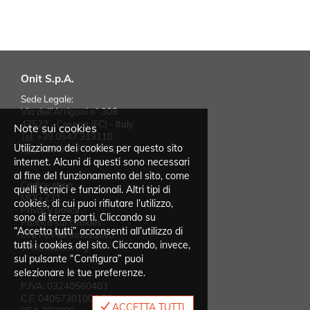
Onit S.p.A.
Sede Legale:
Via dell'Arrigoni n° 308
47522 - Cesena (FC) - Italy
Note sui cookies
Tel
:
+39 0547 313110
Utilizziamo dei cookies per questo sito
Fax
:
+39 0547 318021
internet. Alcuni di questi sono necessari
al fine del funzionamento del sito, come
Codice etico
quelli tecnici e funzionali. Altri tipi di
MOG 231
cookies, di cui puoi rifiutare l’utilizzo,
Privacy policy
sono di terze parti. Cliccando su
Politica sui cookies
“Accetta tutti” acconsenti all’utilizzo di
ONIT è PMI innovativa
tutti i cookies del sito. Cliccando, invece,
Whistleblowing
sul pulsante “Configura” puoi
selezionare le tue preferenze.
P.IVA: 03240560403
C.F: 04057301006 FC
ACCETTA TUTTI