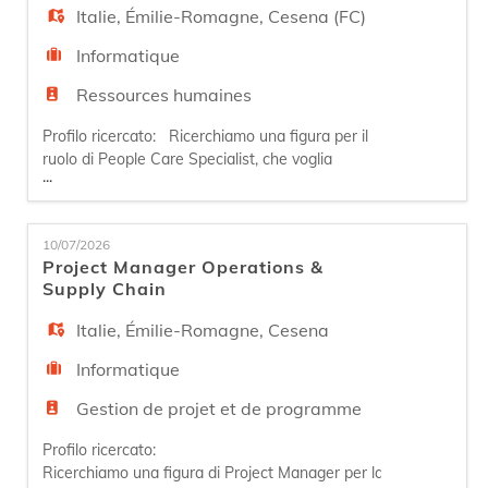
Italie
,
Émilie-Romagne
,
Cesena (FC)
Informatique
Ressources humaines
Profilo ricercato: Ricerchiamo una figura per il
ruolo di People Care Specialist, che voglia
...
misurarsi con un contesto dinamico e in
continua crescita. La persona, a stretto contatto
con la propria Team Manager, sarà dedicata al
10/07/2026
mantenimento e sviluppo della collaborazione
Project Manager Operations &
con i principali enti di formazione (Scuole, ITS,
Supply Chain
Università), sviluppo
Italie
,
Émilie-Romagne
,
Cesena
Informatique
Gestion de projet et de programme
Profilo ricercato:
Ricerchiamo una figura di Project Manager per la divisione Oper