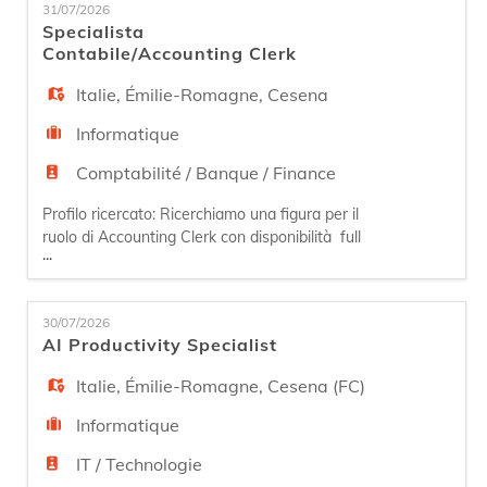
EN
31/07/2026
aziendali e delle applicazioni. In particolare, si
Specialista
occuperà della manutenzione e monitoraggio
Contabile/Accounting Clerk
delle dota
FR
Italie
,
Émilie-Romagne
,
Cesena
Informatique
IT
Comptabilité / Banque / Finance
Profilo ricercato: Ricerchiamo una figura per il
DE
ruolo di Accounting Clerk con disponibilità full
...
time, che voglia misurarsi con un contesto
dinamico e in continua crescita che si occuperà
ES
di gestire gli adempimenti fiscali, amministrativi
30/07/2026
e finanziari. La persona si occuperà di gestire e
AI Productivity Specialist
controllare la contabilità, assolvere agli obblighi
fiscal
PT
Italie
,
Émilie-Romagne
,
Cesena (FC)
Informatique
IT / Technologie