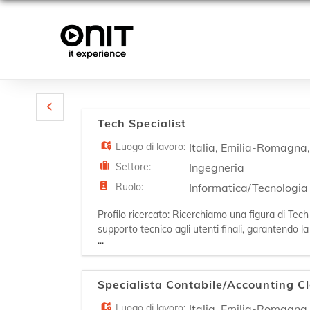
Tech Specialist
Luogo di lavoro:
Italia
,
Emilia-Romagna
Settore:
Ingegneria
Ruolo:
Informatica/Tecnologia
Profilo ricercato: Ricerchiamo una figura di Tech
supporto tecnico agli utenti finali, garantendo la
...
occuperà della manutenzione e monitoraggio de
Specialista Contabile/Accounting Cl
Luogo di lavoro:
Italia
,
Emilia-Romagna