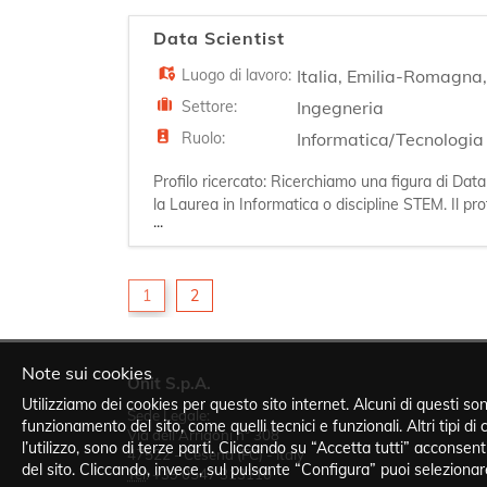
Data Scientist
Luogo di lavoro:
Italia
,
Emilia-Romagna
Settore:
Ingegneria
Ruolo:
Informatica/Tecnologia
Profilo ricercato: Ricerchiamo una figura di Data
la Laurea in Informatica o discipline STEM. Il pro
...
aziendali. Le principali attività includeranno la r
1
2
Note sui cookies
Onit S.p.A.
Utilizziamo dei cookies per questo sito internet. Alcuni di questi son
Sede Legale:
funzionamento del sito, come quelli tecnici e funzionali. Altri tipi di c
Via dell'Arrigoni n° 308
l’utilizzo, sono di terze parti. Cliccando su “Accetta tutti” acconsenti a
47522 - Cesena (FC) - Italy
del sito. Cliccando, invece, sul pulsante “Configura” puoi selezionar
Tel
:
+39 0547 313110