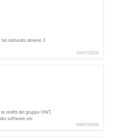
ale ha maturato almeno 3
10/07/2026
zione e governo economico delle commesse di clienti
la realtà del gruppo ONIT,
mbito software e/o
09/07/2026