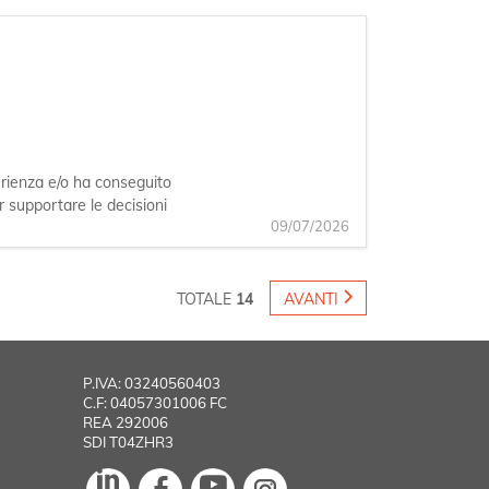
perienza e/o ha conseguito
er supportare le decisioni
09/07/2026
TOTALE
14
AVANTI
P.IVA: 03240560403
C.F: 04057301006 FC
REA 292006
SDI T04ZHR3