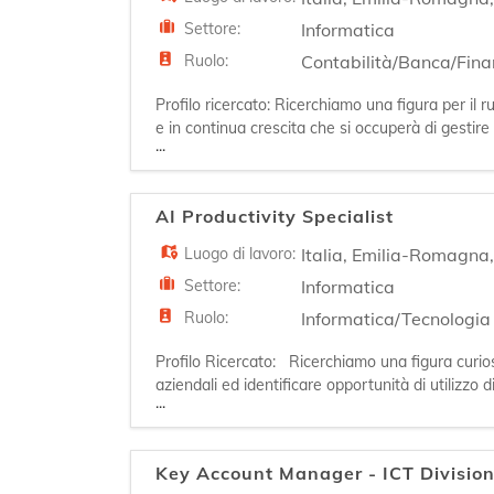
Settore:
Informatica
Ruolo:
Contabilità/Banca/Fin
Profilo ricercato: Ricerchiamo una figura per il 
e in continua crescita che si occuperà di gestire 
...
la contabilità, assolvere agli obblighi fiscal
AI Productivity Specialist
Luogo di lavoro:
Italia
,
Emilia-Romagna
Settore:
Informatica
Ruolo:
Informatica/Tecnologia
Profilo Ricercato: Ricerchiamo una figura curiosa
aziendali ed identificare opportunità di utilizzo 
...
l'opportunità di ricercare, valutare e sperimenta
Key Account Manager - ICT Divisio