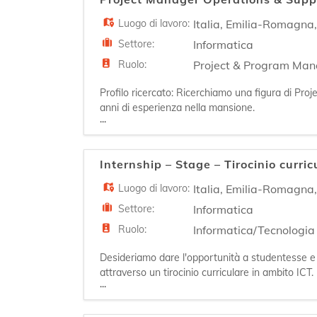
Luogo di lavoro:
Italia
,
Emilia-Romagna
Settore:
Informatica
Ruolo:
Project & Program Ma
Profilo ricercato: Ricerchiamo una figura di Pro
anni di esperienza nella mansione.
...
La persona si occuperà di raccolta dei requisit
Internship – Stage – Tirocinio curric
Luogo di lavoro:
Italia
,
Emilia-Romagna
Settore:
Informatica
Ruolo:
Informatica/Tecnologia
Desideriamo dare l'opportunità a studentesse e 
attraverso un tirocinio curriculare in ambito ICT
...
infrastrutture IT, con il supporto costante di tuto