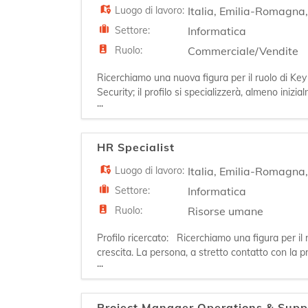
Luogo di lavoro:
Italia
,
Emilia-Romagna
Settore:
Informatica
Ruolo:
Commerciale/Vendite
Ricerchiamo una nuova figura per il ruolo di Key
Security; il profilo si specializzerà, almeno inizi
...
portfolio di clienti esistenti e strategici contribu
HR Specialist
Luogo di lavoro:
Italia
,
Emilia-Romagna
Settore:
Informatica
Ruolo:
Risorse umane
Profilo ricercato: Ricerchiamo una figura per il
crescita. La persona, a stretto contatto con la
...
principali enti di formazione (Scuole, ITS, Univers
Project Manager Operations & Supp