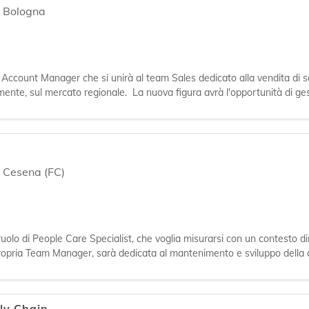
,
Bologna
 Account Manager che si unirà al team Sales dedicato alla vendita di s
almente, sul mercato regionale. La nuova figura avrà l'opportunità di gest
endo al
,
Cesena (FC)
 ruolo di People Care Specialist, che voglia misurarsi con un contesto d
 propria Team Manager, sarà dedicata al mantenimento e sviluppo della 
ità), sviluppo
ly Chain