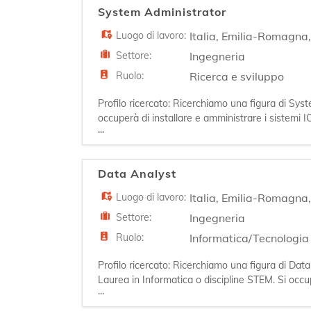
System Administrator
Luogo di lavoro:
Italia
,
Emilia-Romagna
Settore:
Ingegneria
Ruolo:
Ricerca e sviluppo
Profilo ricercato: Ricerchiamo una figura di Sys
occuperà di installare e amministrare i sistemi I
...
ICT dei nostri clienti. Skills tecniche: - Buona
Data Analyst
Luogo di lavoro:
Italia
,
Emilia-Romagna
Settore:
Ingegneria
Ruolo:
Informatica/Tecnologia
Profilo ricercato: Ricerchiamo una figura di Dat
Laurea in Informatica o discipline STEM. Si occuper
...
creazione di strati semantici per facilitare l'a