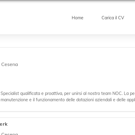
Home
Carica il CV
,
Cesena
 Specialist qualificata e proattiva, per unirsi al nostro team NOC. La p
 manutenzione e il funzionamento delle dotazioni aziendali e delle applic
lle dota
erk
,
Cesena