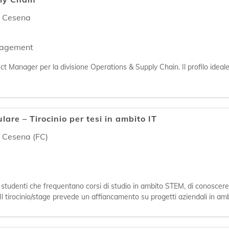
,
Cesena
nagement
ject Manager per la divisione Operations & Supply Chain. Il profilo ide
i, pianificazione, monitoraggio, gestione avanzamento lavori, comunica
ulare – Tirocinio per tesi in ambito IT
,
Cesena (FC)
studenti che frequentano corsi di studio in ambito STEM, di conoscere 
. Il tirocinio/stage prevede un affiancamento su progetti aziendali in a
r aziendali, c