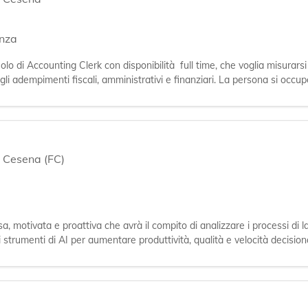
anza
ruolo di Accounting Clerk con disponibilità full time, che voglia misurar
gli adempimenti fiscali, amministrativi e finanziari. La persona si occup
,
Cesena (FC)
, motivata e proattiva che avrà il compito di analizzare i processi di l
di strumenti di AI per aumentare produttività, qualità e velocità decision
re sol
n