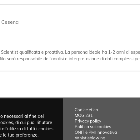
,
Cesena
 Scientist qualificata e proattiva. La persona ideale ha 1-2 anni di es
filo sarà responsabile dell'analisi e interpretazione di dati complessi p
Codice etico
MOG 231
o necessari al fine del
Privacy policy
ookies, di cui puoi rifiutare
Politica sui cookies
ll’utilizzo di tutti i cookies
ONIT è PMI innovativa
e le tue preferenze.
Whistleblowing