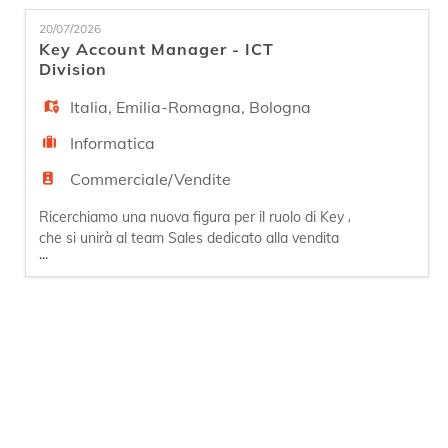
EN
prodotti dedicata al settore sanitario. A stretto
20/07/2026
contatto con il Sales Manager, il nuovo profilo
Key Account Manager - ICT
avrà l'opportunità di gestire e fidelizzare il port
Division
FR
Italia
,
Emilia-Romagna
,
Bologna
IT
Informatica
Commerciale/Vendite
DE
Ricerchiamo una nuova figura per il ruolo di Key Account Mana
che si unirà al team Sales dedicato alla vendita
...
di soluzioni ICT e di Cyber Security; il profilo si
ES
specializzerà, almeno inizialmente, sul mercato
regionale. La nuova figura avrà l'opportunità di
gestire e fidelizzare il portfolio di clienti esistenti
e strategici contribuendo al
PT