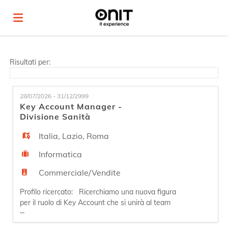
Home
Risultati per:
Offerte
28/07/2026 - 31/12/2999
Key Account Manager -
Divisione Sanità
di
Carica
Italia
,
Lazio
,
Roma
Informatica
lavoro
il
Login
Commerciale/Vendite
Profilo ricercato: Ricerchiamo una nuova figura
CV
Lingua
per il ruolo di Key Account che si unirà al team
...
Sales. Il profilo selezionato si specializzerà sul
mercato Centro Sud Italia per la nostra suite di