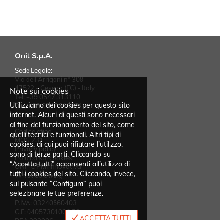
Onit S.p.A.
Sede Legale:
Via dell'Arrigoni n° 308
47522 - Cesena (FC) - Italy
Note sui cookies
Tel
:
+39 0547 313110
Utilizziamo dei cookies per questo sito
Fax
:
+39 0547 318021
internet. Alcuni di questi sono necessari
al fine del funzionamento del sito, come
Codice etico
quelli tecnici e funzionali. Altri tipi di
MOG 231
cookies, di cui puoi rifiutare l’utilizzo,
Privacy policy
sono di terze parti. Cliccando su
Politica sui cookies
“Accetta tutti” acconsenti all’utilizzo di
ONIT è PMI innovativa
tutti i cookies del sito. Cliccando, invece,
Whistleblowing
sul pulsante “Configura” puoi
selezionare le tue preferenze.
P.IVA: 03240560403
C.F: 04057301006 FC
ACCETTA TUTTI