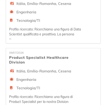
l'a
Itália
,
Emília-Romanha
,
Cesena
Engenharia
Tecnologia/TI
Profilo ricercato: Ricerchiamo una figura di Data
Scientist qualificata e proattiva. La persona
...
ideale ha 1-2 anni di esperienza e/o ha
conseguito la Laurea in Informatica o discipline
STEM. Il profilo sarà responsabile dell'analisi e
09/07/2026
interpretazione di dati complessi per supportare
Product Specialist Healthcare
le decisioni aziendali. Le principali attività
Division
includeranno la r
Itália
,
Emília-Romanha
,
Cesena
Engenharia
Tecnologia/TI
Profilo ricercato: Ricerchiamo una figura di
Product Specialist per la nostra Division