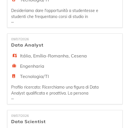
Desideriamo dare l'opportunità a studentesse e
studenti che frequentano corsi di studio in
...
ambito STEM, di conoscere la realtà del gruppo
ONIT, attraverso un tirocinio curriculare in
ambito ICT. Il tirocinio/stage prevede un
09/07/2026
affiancamento su progetti aziendali in ambito
Data Analyst
software e/o infrastrutture IT, con il supporto
costante di tutor aziendali, c
Itália
,
Emília-Romanha
,
Cesena
Engenharia
Tecnologia/TI
Profilo ricercato: Ricerchiamo una figura di Data
Analyst qualificata e proattiva. La persona
...
ideale ha 1-2 anni di esperienza e ha conseguito
la Laurea in Informatica o discipline STEM. Si
occuperà di analisi dei requisiti, progettazione e
09/07/2026
realizzazione di ambienti interattivi per l'analisi
Data Scientist
dati e creazione di strati semantici per facilitare