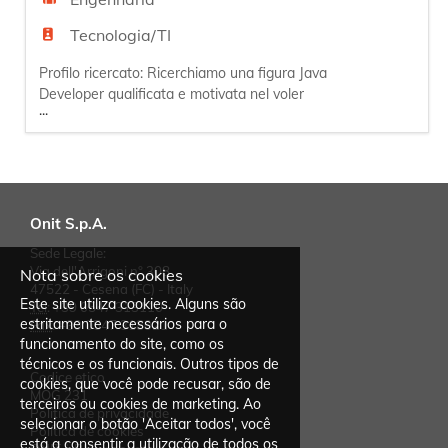
Tecnologia/TI
Profilo ricercato: Ricerchiamo una figura Java
Developer qualificata e motivata nel voler
...
acquisire specifiche tecniche, sviluppare
componenti software, eseguire test unitari e di
integrazione, mantenere il software e
documentare i componenti sviluppati. Skills
tecniche: - Conoscenza dell'architettura J2EE -
Conoscenza del paradigma della pro
Onit S.p.A.
Sede Legale:
Via dell'Arrigoni n° 308
Nota sobre os cookies
47522 - Cesena (FC) - Italy
Este site utiliza cookies. Alguns são
Tel
:
+39 0547 313110
estritamente necessários para o
Fax
:
+39 0547 318021
funcionamento do site, como os
técnicos e os funcionais. Outros tipos de
Codice etico
cookies, que você pode recusar, são de
MOG 231
terceiros ou cookies de marketing. Ao
Política de privacidade
selecionar o botão 'Aceitar todos', você
Política de cookies
está a consentir a utilização de todos os