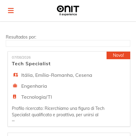
Página
Resultados por:
inicial
Ofertas
Novo!
07/08/2026
Tech Specialist
de
Regista-
Itália
,
Emília-Romanha
,
Cesena
Engenharia
emprego
te
Iniciar
Tecnologia/TI
Profilo ricercato: Ricerchiamo una figura di Tech
sessão
Língua
Specialist qualificata e proattiva, per unirsi al
...
nostro team NOC. La persona si dedicherà al
supporto tecnico agli utenti finali, garantendo la
manutenzione e il funzionamento delle dotazioni