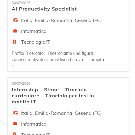
EN
30/07/2026
aziendali e delle applicazioni. In particolare, si
AI Productivity Specialist
occuperà della manutenzione e monitoraggio
delle dota
Itália
,
Emília-Romanha
,
Cesena (FC)
FR
Informática
IT
Tecnologia/TI
Profilo Ricercato: Ricerchiamo una figura
curiosa, motivata e proattiva che avrà il compito
DE
...
di analizzare i processi di lavoro delle diverse
aree aziendali ed identificare opportunità di
utilizzo di strumenti di AI per aumentare
ES
09/07/2026
produttività, qualità e velocità decisionale. La
Internship – Stage – Tirocinio
figura avrà l'opportunità di ricercare, valutare e
curriculare – Tirocinio per tesi in
sperimentare sol
ambito IT
PT
Itália
,
Emília-Romanha
,
Cesena (FC)
Informática
Tecnologia/TI