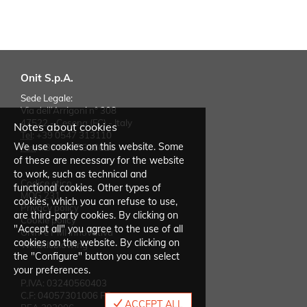
Onit S.p.A.
Sede Legale:
Via dell'Arrigoni n° 308
47522 - Cesena (FC) - Italy
Notes about cookies
Tel
:
+39 0547 313110
We use cookies on this website. Some
Fax
:
+39 0547 318021
of these are necessary for the website
to work, such as technical and
Codice etico
functional cookies. Other types of
MOG 231
cookies, which you can refuse to use,
Privacy policy
are third-party cookies. By clicking on
Cookie policy
"Accept all" you agree to the use of all
ONIT è PMI innovativa
cookies on the website. By clicking on
Whistleblowing
the "Configure" button you can select
your preferences.
P.IVA: 03240560403
C.F: 04057301006 FC
ACCEPT ALL