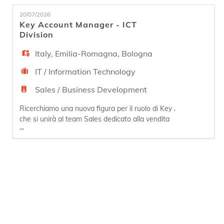
EN
prodotti dedicata al settore sanitario. A stretto
20/07/2026
contatto con il Sales Manager, il nuovo profilo
Key Account Manager - ICT
avrà l'opportunità di gestire e fidelizzare il port
Division
FR
Italy
,
Emilia-Romagna
,
Bologna
IT
IT / Information Technology
Sales / Business Development
DE
Ricerchiamo una nuova figura per il ruolo di Key Account Mana
che si unirà al team Sales dedicato alla vendita
...
di soluzioni ICT e di Cyber Security; il profilo si
ES
specializzerà, almeno inizialmente, sul mercato
regionale. La nuova figura avrà l'opportunità di
gestire e fidelizzare il portfolio di clienti esistenti
e strategici contribuendo al
PT