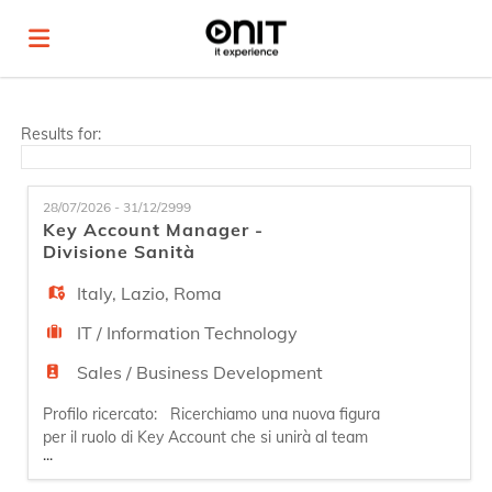
Home
Results for:
Job
28/07/2026 - 31/12/2999
Key Account Manager -
Divisione Sanità
list
Upload
Italy
,
Lazio
,
Roma
IT / Information Technology
your
Login
Sales / Business Development
Profilo ricercato: Ricerchiamo una nuova figura
CV
Language
per il ruolo di Key Account che si unirà al team
...
Sales. Il profilo selezionato si specializzerà sul
mercato Centro Sud Italia per la nostra suite di