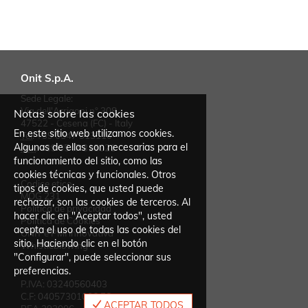
Onit S.p.A.
Sede Legale:
Via dell'Arrigoni n° 308
Notas sobre las cookies
47522 - Cesena (FC) - Italy
En este sitio web utilizamos cookies.
Tel
:
+39 0547 313110
Algunas de ellas son necesarias para el
Fax
:
+39 0547 318021
funcionamiento del sitio, como las
cookies técnicas y funcionales. Otros
Codice etico
tipos de cookies, que usted puede
MOG 231
rechazar, son las cookies de terceros. Al
Política de privacidad
hacer clic en "Aceptar todos", usted
Política de Cookies
acepta el uso de todas las cookies del
ONIT è PMI innovativa
sitio. Haciendo clic en el botón
Whistleblowing
"Configurar", puede seleccionar sus
preferencias.
P.IVA: 03240560403
C.F: 04057301006 FC
ACEPTAR TODOS