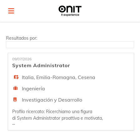
Home
Resultados por:
Lista
09/07/2026
System Administrator
ofertas
Subir
Italia
,
Emilia-Romagna
,
Cesena
Ingeniería
de
CV
Acceso
Investigación y Desarrollo
Profilo ricercato: Ricerchiamo una figura
trabajo
Idioma
di System Administrator proattiva e motivata,
...
per unirsi al nostro team specializzato. La
persona si occuperà di installare e amministrare
i sistemi ICT come Server e Database, garantirà