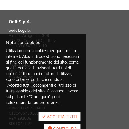
integrazione, mantenere il software e
documentare i componenti sviluppati. Skills
tecniche: - Conoscenza dell'architettura J2EE -
Conoscenza del paradigma della pro
Onit S.p.A.
Sede Legale:
Via dell'Arrigoni n° 308
47522 - Cesena (FC) - Italy
Note sui cookies
Tel
:
+39 0547 313110
Utilizziamo dei cookies per questo sito
Fax
:
+39 0547 318021
internet. Alcuni di questi sono necessari
al fine del funzionamento del sito, come
Codice etico
quelli tecnici e funzionali. Altri tipi di
MOG 231
cookies, di cui puoi rifiutare l’utilizzo,
Privacy policy
sono di terze parti. Cliccando su
Politica sui cookies
“Accetta tutti” acconsenti all’utilizzo di
ONIT è PMI innovativa
tutti i cookies del sito. Cliccando, invece,
Whistleblowing
sul pulsante “Configura” puoi
selezionare le tue preferenze.
P.IVA: 03240560403
C.F: 04057301006 FC
ACCETTA TUTTI
REA 292006
SDI T04ZHR3