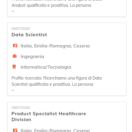
Analyst qualificata e proattiva. La persona
...
ideale ha 1-2 anni di esperienza e ha conseguito
la Laurea in Informatica o discipline STEM. Si
occuperà di analisi dei requisiti, progettazione e
09/07/2026
realizzazione di ambienti interattivi per l'analisi
Data Scientist
dati e creazione di strati semantici per facilitare
l'a
Italia
,
Emilia-Romagna
,
Cesena
Ingegneria
Informatica/Tecnologia
Profilo ricercato: Ricerchiamo una figura di Data
Scientist qualificata e proattiva. La persona
...
ideale ha 1-2 anni di esperienza e/o ha
conseguito la Laurea in Informatica o discipline
STEM. Il profilo sarà responsabile dell'analisi e
09/07/2026
interpretazione di dati complessi per supportare
Product Specialist Healthcare
le decisioni aziendali. Le principali attività
Division
includeranno la r
Italia
,
Emilia-Romagna
,
Cesena