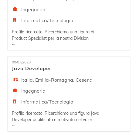
Ingegneria
Informatica/Tecnologia
Profilo ricercato: Ricerchiamo una figura di
Product Specialist per la nostra Division
...
Healthcare, con 1-2 anni di esperienza, che si
occuperà di affiancare il Project Manager nel
processo di avviamento dei nuovi progetti, di
09/07/2026
formare e affiancare nell'utilizzo del prodotto e
Java Developer
di erogare il primo supporto tecnico a clienti su
territorio nazionale; è
Italia
,
Emilia-Romagna
,
Cesena
Ingegneria
Informatica/Tecnologia
Profilo ricercato: Ricerchiamo una figura Java
Developer qualificata e motivata nel voler
...
acquisire specifiche tecniche, sviluppare
componenti software, eseguire test unitari e di