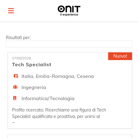
Home
Risultati per:
Offerte
Nuovo!
07/08/2026
Tech Specialist
di
Carica
Italia
,
Emilia-Romagna
,
Cesena
Ingegneria
lavoro
il
Login
Informatica/Tecnologia
Profilo ricercato: Ricerchiamo una figura di Tech
CV
Lingua
Specialist qualificata e proattiva, per unirsi al
...
nostro team NOC. La persona si dedicherà al
supporto tecnico agli utenti finali, garantendo la
manutenzione e il funzionamento delle dotazioni