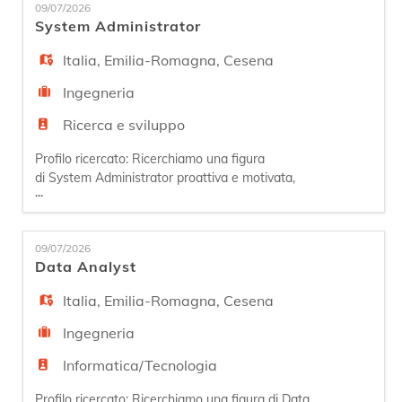
EN
09/07/2026
aziendali e delle applicazioni. In particolare, si
System Administrator
occuperà della manutenzione e monitoraggio
delle dota
Italia
,
Emilia-Romagna
,
Cesena
FR
Ingegneria
IT
Ricerca e sviluppo
Profilo ricercato: Ricerchiamo una figura
di System Administrator proattiva e motivata,
DE
...
per unirsi al nostro team specializzato. La
persona si occuperà di installare e amministrare
i sistemi ICT come Server e Database, garantirà
ES
09/07/2026
l'efficienza, la continuità e la sicurezza delle
Data Analyst
infrastrutture ICT dei nostri clienti. Skills
tecniche: - Buona
Italia
,
Emilia-Romagna
,
Cesena
PT
Ingegneria
Informatica/Tecnologia
Profilo ricercato: Ricerchiamo una figura di Data